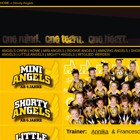
HOME
» Shorty Angels
ANGELS CREW
|
HOME
|
MINI ANGELS
|
ROOKIE ANGELS
|
AMAZING ANGELS
|
SHO
ANGELS
|
LITTLE ANGELS
|
MIGHTY ANGELS
|
MITGLIED WERDEN
Trainer:
Annika
& Francesc